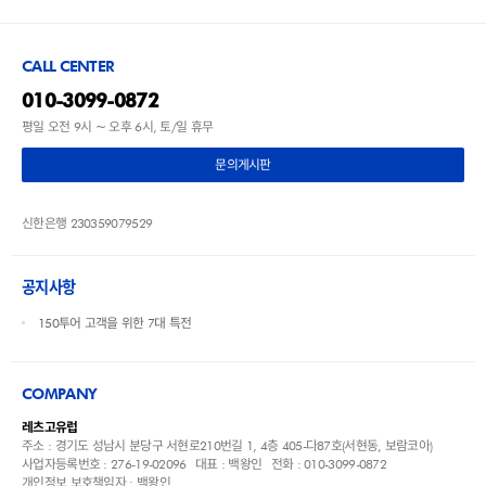
CALL CENTER
010-3099-0872
평일 오전 9시 ~ 오후 6시, 토/일 휴무
문의게시판
신한은행 230359079529
공지사항
150투어 고객을 위한 7대 특전
COMPANY
레츠고유럽
주소 : 경기도 성남시 분당구 서현로210번길 1, 4층 405-다87호(서현동, 보람코아)
사업자등록번호 : 276-19-02096
대표 : 백왕인
전화 : 010-3099-0872
개인정보 보호책임자 : 백왕인