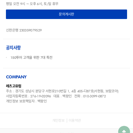
평일 오전 9시 ~ 오후 6시, 토/일 휴무
문의게시판
신한은행 230359079529
공지사항
150투어 고객을 위한 7대 특전
COMPANY
레츠고유럽
주소 : 경기도 성남시 분당구 서현로210번길 1, 4층 405-다87호(서현동, 보람코아)
사업자등록번호 : 276-19-02096
대표 : 백왕인
전화 : 010-3099-0872
개인정보 보호책임자 : 백왕인
개인정보
이용약관