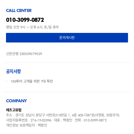
CALL CENTER
010-3099-0872
평일 오전 9시 ~ 오후 6시, 토/일 휴무
문의게시판
신한은행 230359079529
공지사항
150투어 고객을 위한 7대 특전
COMPANY
레츠고유럽
주소 : 경기도 성남시 분당구 서현로210번길 1, 4층 405-다87호(서현동, 보람코아)
사업자등록번호 : 276-19-02096
대표 : 백왕인
전화 : 010-3099-0872
개인정보 보호책임자 : 백왕인