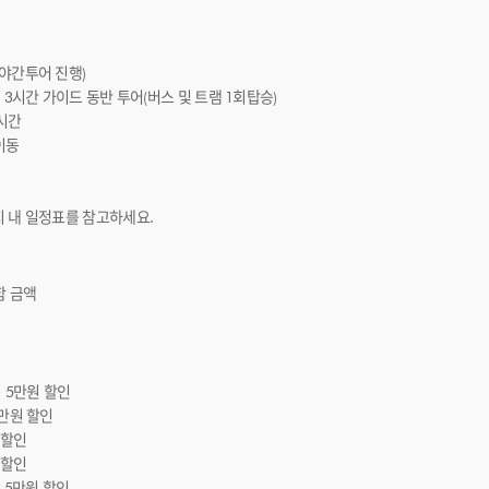
(야간투어 진행)
간 가이드 동반 투어(버스 및 트램 1회탑승)
유시간
이동
지 내 일정표를 참고하세요.
함 금액
이 5만원 할인
5만원 할인
 할인
원 할인
시 5만원 할인