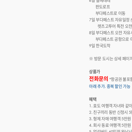
6일 벨베데레
판도로프
부다페스트로 이동
7일 부다페스트 자유일정 
렛츠고투어 특전 오전 3시
8일 부다페스트 오전 자
부다페스트 공항으로 
9일 한국도착
※ 방문 도시는 상세 페이
상품가
전화문의
*항공권 불포
아래 추가. 중복 할인 가능
혜택
1. 효도 여행객 자녀와 같
2. 친구끼리 동반 신청시 
3. 형제 자매 여행객 5만원
4. 회사 동료 여행객 5만
5. 얼리버드 60일전 완납