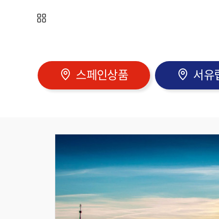
스페인
상품
서유
동유럽 9일 B타입 (매주 금요일 