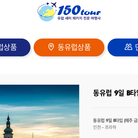
럽
상품
동유럽
상품
출발) 예약신청 > 동유럽
동유럽 9일 B타
동유럽 9일 B타입 (매주 
인천 – 프라하