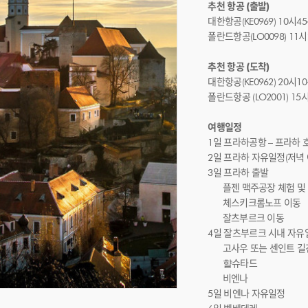
추천 항공 (출발)
대한항공(KE0969) 10시45
폴란드항공(LO0098) 11시2
추천 항공 (도착)
대한항공(KE0962) 20시10
폴란드항공 (LO2001) 15시
여행일정
1일 프라하공항 – 프라하 
2일 프라하 자유일정(저녁
3일 프라하 출발
플젠 맥주공장 체험 및
체스키크롬노프 이동
잘츠부르크 이동
4일 잘츠부르크 시내 자유
고사우 또는 센인트 길
햘슈타드
비엔나
5일 비엔나 자유일정